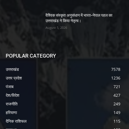
वैश्विक संस्कृत अनुसंधान में भारत-नेपाल पहल का
उत्तराखंड ने किया नेतृत्व।
August 5, 2026
POPULAR CATEGORY
उत्तराखंड
7578
उत्तर प्रदेश
1236
पंजाब
721
देश/विदेश
427
राजनीति
249
हरियाणा
149
दैनिक राशिफल
115