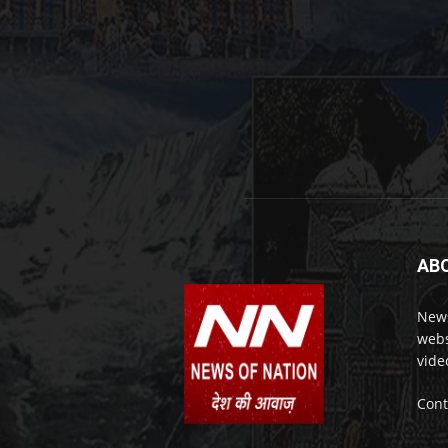
AB
News
webs
vide
Cont