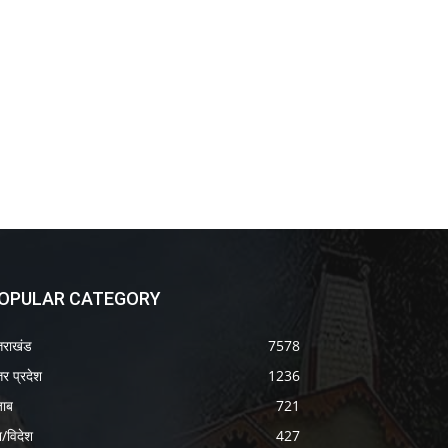
OPULAR CATEGORY
्तराखंड
7578
तर प्रदेश
1236
जाब
721
श/विदेश
427