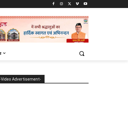
य
-Video Advertisement-