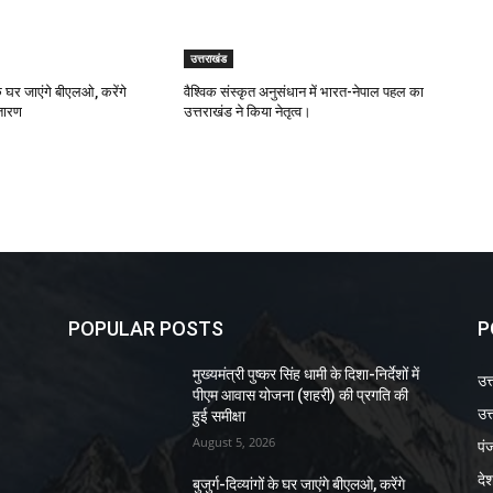
उत्तराखंड
ं के घर जाएंगे बीएलओ, करेंगे
वैश्विक संस्कृत अनुसंधान में भारत-नेपाल पहल का
्तारण
उत्तराखंड ने किया नेतृत्व।
POPULAR POSTS
P
मुख्यमंत्री पुष्कर सिंह धामी के दिशा-निर्देशों में
उत
पीएम आवास योजना (शहरी) की प्रगति की
उत्
हुई समीक्षा
August 5, 2026
पं
दे
बुजुर्ग-दिव्यांगों के घर जाएंगे बीएलओ, करेंगे