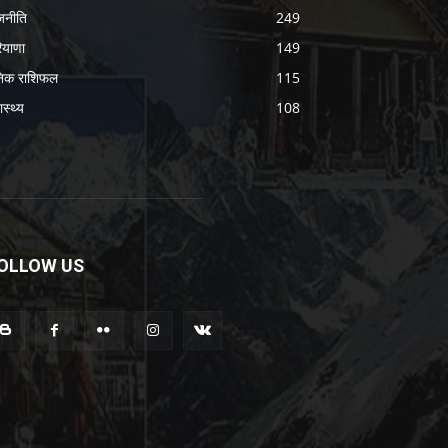
जनीति
249
ियाणा
149
निक राशिफल
115
ास्थ्य
108
OLLOW US