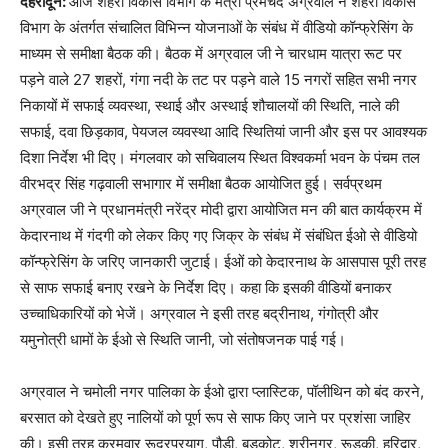
देहरादून:
आज शहरी विकास विभाग के मंत्री प्रेमचंद अग्रवाल ने शहरी विकास
विभाग के अंतर्गत संचालित विभिन्न योजनाओं के संबंध में वीडियो कॉन्फ्रेसिंग के
माध्यम से समीक्षा बैठक की। बैठक में अग्रवाल जी ने चारधाम यात्रा रूट पर
पड़ने वाले 27 शहरों, गंगा नदी के तट पर पड़ने वाले 15 नगरों सहित सभी नगर
निकायों में सफाई व्यवस्था, स्थाई और अस्थाई शौचालयों की स्थिति, नाले की
सफाई, दवा छिड़काव, पेयजल व्यवस्था आदि स्थितियां जानी और इस पर आवश्यक
दिशा निर्देश भी दिए। मंगलवार को सचिवालय स्थित विश्वकर्मा भवन के पंचम तल
वीरभद्र सिंह गढ़वाली सभागार में समीक्षा बैठक आयोजित हुई। सर्वप्रथम
अग्रवाल जी ने प्रधानमंत्री नरेंद्र मोदी द्वारा आयोजित मन की बात कार्यक्रम में
केदारनाथ में गंदगी को लेकर किए गए जिक्र के संबंध में संबंधित ईओ से वीडियो
कॉन्फ्रेसिंग के जरिए जानकारी जुटाई। ईओं को केदारनाथ के आसपास पूरी तरह
से साफ सफाई बनाए रखने के निर्देश दिए। कहा कि इसकी वीडियों बनाकर
उच्चाधिकारियों को भेजें। अग्रवाल ने इसी तरह बद्रीनाथ, गंगोत्री और
यमुनोत्री धामों के ईओ से स्थिति जानी, जो संतोषजनक पाई गई।
अग्रवाल ने चमोली नगर पालिका के ईओ द्वारा प्लास्टिक, पॉलीथिन को बंद करने,
बरसात को देखते हुए नालियों को पूर्ण रूप से साफ किए जाने पर प्रशंसा जाहिर
की। इसी तरह क्रमवार रूद्रप्रयाग, पौड़ी, बड़कोट, श्रीनगर, रूड़की, हरिद्वार,