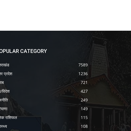
OPULAR CATEGORY
्तराखंड
7589
तर प्रदेश
1236
जाब
721
श/विदेश
427
जनीति
249
ियाणा
149
निक राशिफल
115
ास्थ्य
108