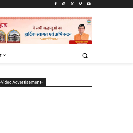
य
-Video Advertisement-