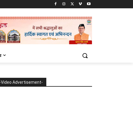
य
-Video Advertisement-