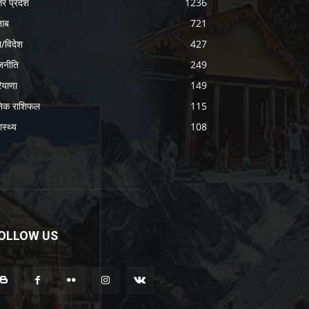
तर प्रदेश
1236
जाब
721
श/विदेश
427
जनीति
249
ियाणा
149
निक राशिफल
115
ास्थ्य
108
OLLOW US