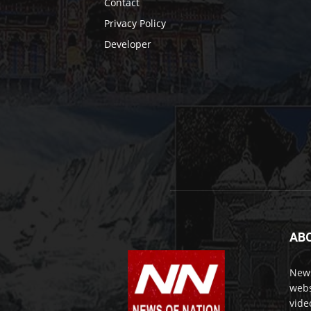
Contact
Privacy Policy
Developer
AB
News
webs
vide