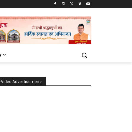
य
-Video Advertisement-