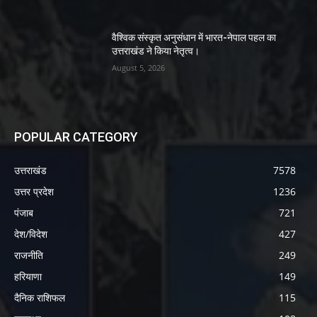
वैश्विक संस्कृत अनुसंधान में भारत-नेपाल पहल का
उत्तराखंड ने किया नेतृत्व।
August 5, 2026
POPULAR CATEGORY
उत्तराखंड
7578
उत्तर प्रदेश
1236
पंजाब
721
देश/विदेश
427
राजनीति
249
हरियाणा
149
दैनिक राशिफल
115