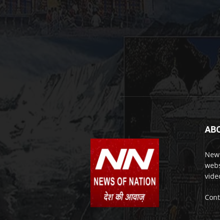
AB
News
webs
vide
Cont