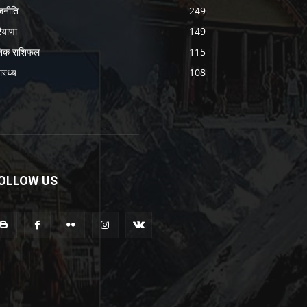
जनीति
249
ियाणा
149
निक राशिफल
115
ास्थ्य
108
OLLOW US