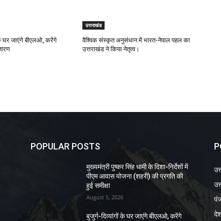
उत्तराखंड
ं के घर जाएंगे बीएलओ, करेंगे
वैश्विक संस्कृत अनुसंधान में भारत-नेपाल पहल का
्तारण
उत्तराखंड ने किया नेतृत्व।
POPULAR POSTS
P
मुख्यमंत्री पुष्कर सिंह धामी के दिशा-निर्देशों में
उत
पीएम आवास योजना (शहरी) की प्रगति की
उत्
हुई समीक्षा
August 5, 2026
पं
दे
बुजुर्ग-दिव्यांगों के घर जाएंगे बीएलओ, करेंगे