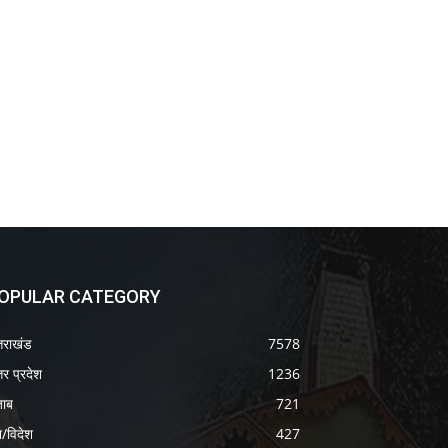
OPULAR CATEGORY
्तराखंड
7578
तर प्रदेश
1236
जाब
721
श/विदेश
427