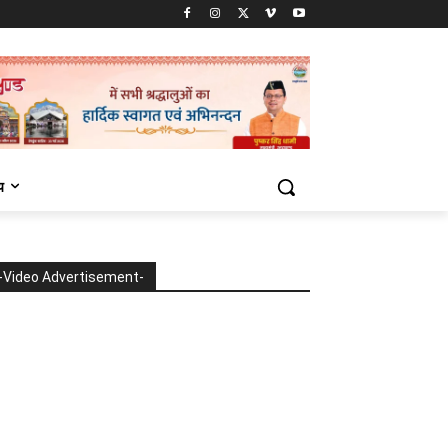
य
-Video Advertisement-