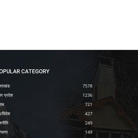
OPULAR CATEGORY
्तराखंड
7578
तर प्रदेश
1236
जाब
721
श/विदेश
427
जनीति
249
ियाणा
149