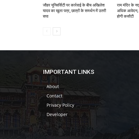
जौहर यूनिवर्सिटी पर कार्रवाई के बीच अखिलेश
राम मंदिर के न
यादव का खुला पत्र, छात्रों के समर्थन में उतरी
अधिक आवेदन; य
सपा
होगी कसौटी
IMPORTANT LINKS
About
Contact
Privacy Policy
Developer