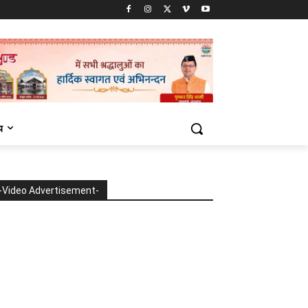
य
-Video Advertisement-