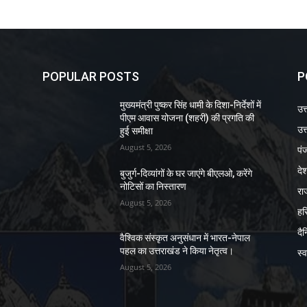
POPULAR POSTS
P
मुख्यमंत्री पुष्कर सिंह धामी के दिशा-निर्देशों में
उत
पीएम आवास योजना (शहरी) की प्रगति की
उत्
हुई समीक्षा
August 5, 2026
पं
दे
बुजुर्ग-दिव्यांगों के घर जाएंगे बीएलओ, करेंगे
नोटिसों का निस्तारण
रा
August 5, 2026
हर
दै
वैश्विक संस्कृत अनुसंधान में भारत-नेपाल
पहल का उत्तराखंड ने किया नेतृत्व।
स्व
August 5, 2026