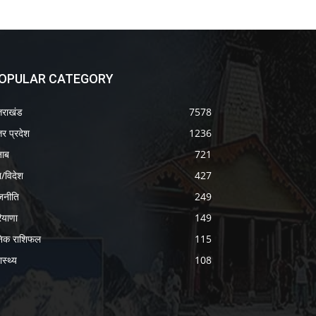
OPULAR CATEGORY
्तराखंड
7578
तर प्रदेश
1236
जाब
721
श/विदेश
427
जनीति
249
ियाणा
149
निक राशिफल
115
ास्थ्य
108