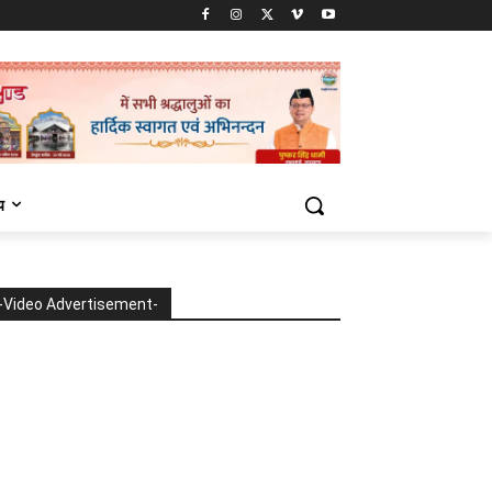
य
-Video Advertisement-