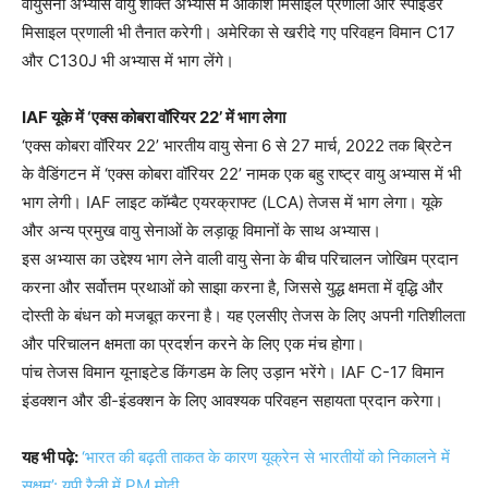
वायुसेना अभ्यास वायु शक्ति अभ्यास में आकाश मिसाइल प्रणाली और स्पाइडर
मिसाइल प्रणाली भी तैनात करेगी। अमेरिका से खरीदे गए परिवहन विमान C17
और C130J भी अभ्यास में भाग लेंगे।
IAF यूके में ‘एक्स कोबरा वॉरियर 22’ में भाग लेगा
‘एक्स कोबरा वॉरियर 22’ भारतीय वायु सेना 6 से 27 मार्च, 2022 तक ब्रिटेन
के वैडिंगटन में ‘एक्स कोबरा वॉरियर 22’ नामक एक बहु राष्ट्र वायु अभ्यास में भी
भाग लेगी। IAF लाइट कॉम्बैट एयरक्राफ्ट (LCA) तेजस में भाग लेगा। यूके
और अन्य प्रमुख वायु सेनाओं के लड़ाकू विमानों के साथ अभ्यास।
इस अभ्यास का उद्देश्य भाग लेने वाली वायु सेना के बीच परिचालन जोखिम प्रदान
करना और सर्वोत्तम प्रथाओं को साझा करना है, जिससे युद्ध क्षमता में वृद्धि और
दोस्ती के बंधन को मजबूत करना है। यह एलसीए तेजस के लिए अपनी गतिशीलता
और परिचालन क्षमता का प्रदर्शन करने के लिए एक मंच होगा।
पांच तेजस विमान यूनाइटेड किंगडम के लिए उड़ान भरेंगे। IAF C-17 विमान
इंडक्शन और डी-इंडक्शन के लिए आवश्यक परिवहन सहायता प्रदान करेगा।
यह भी पढ़े:
‘भारत की बढ़ती ताकत के कारण यूक्रेन से भारतीयों को निकालने में
सक्षम’: यूपी रैली में PM मोदी