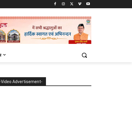
य
-Video Advertisement-