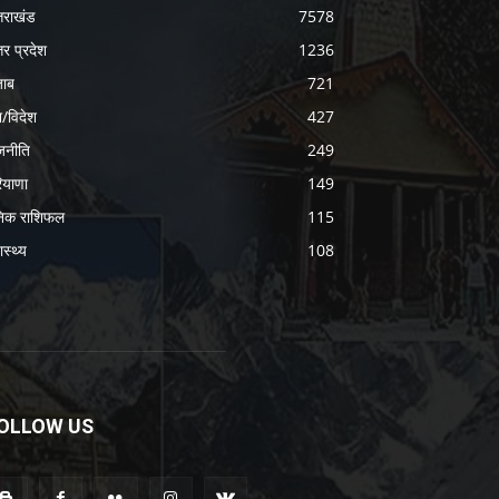
्तराखंड
7578
तर प्रदेश
1236
जाब
721
श/विदेश
427
जनीति
249
ियाणा
149
निक राशिफल
115
ास्थ्य
108
OLLOW US