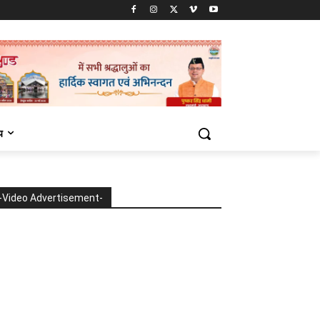
य
-Video Advertisement-