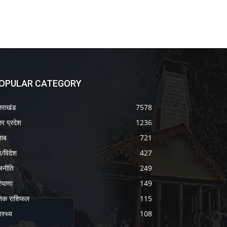
OPULAR CATEGORY
्तराखंड
7578
तर प्रदेश
1236
जाब
721
श/विदेश
427
जनीति
249
ियाणा
149
निक राशिफल
115
ास्थ्य
108