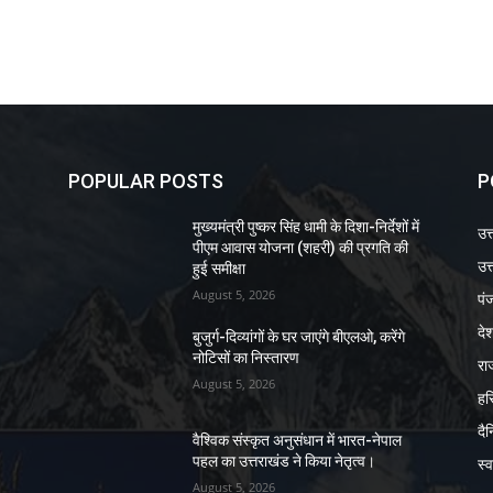
POPULAR POSTS
P
मुख्यमंत्री पुष्कर सिंह धामी के दिशा-निर्देशों में
उत
पीएम आवास योजना (शहरी) की प्रगति की
उत्
हुई समीक्षा
August 5, 2026
पं
दे
बुजुर्ग-दिव्यांगों के घर जाएंगे बीएलओ, करेंगे
नोटिसों का निस्तारण
रा
August 5, 2026
हर
दै
वैश्विक संस्कृत अनुसंधान में भारत-नेपाल
पहल का उत्तराखंड ने किया नेतृत्व।
स्व
August 5, 2026