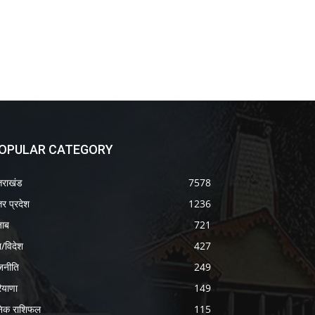
OPULAR CATEGORY
्तराखंड
7578
तर प्रदेश
1236
जाब
721
श/विदेश
427
जनीति
249
ियाणा
149
निक राशिफल
115