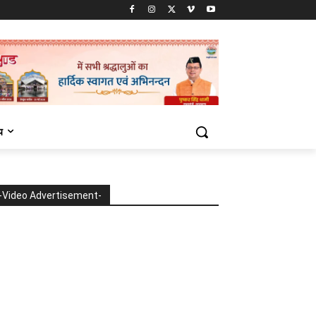
य
-Video Advertisement-