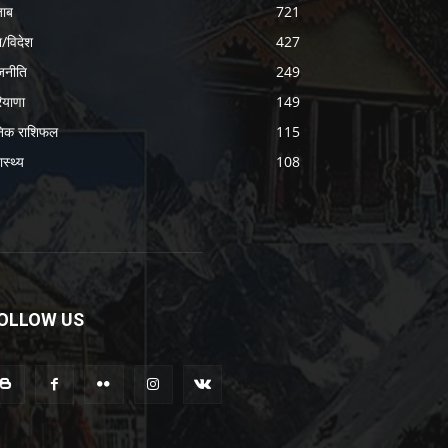
जाब
721
श/विदेश
427
जनीति
249
ियाणा
149
निक राशिफल
115
ास्थ्य
108
OLLOW US